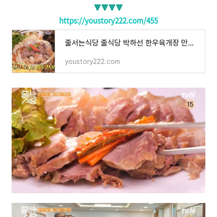
🔻🔻🔻🔻
https://youstory222.com/455
줄서는식당 줄식당 박하선 한우육개장 만두전골 수육 낚지볶음 수제동그란땡 맛집 어디 40회 모
youstory222.com