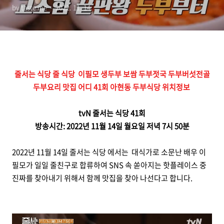
by taste me
2022. 11. 14.
집 어디 41회 아현동 두부식
당 위치정보
줄서는 식당 줄 식당 이필모 생두부 보쌈 두부젓국 두부버섯전골
두부요리 맛집 어디 41회 아현동 두부식당 위치정보
tvN 줄서는 식당 41회
방송시간: 2022년 11월 14일 월요일 저녁 7시 50분
2022년 11월 14일 줄서는 식당 에서는 대식가로 소문난 배우 이
필모가 일일 줄친구로 합류하여 SNS 속 쏟아지는 핫플레이스 중
진짜를 찾아내기 위해서 함께 맛집을 찾아 나선다고 합니다.