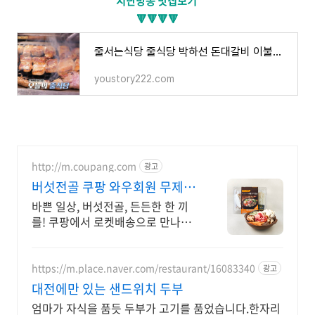
지난방송 맛집보기
🔻🔻🔻🔻
줄서는식당 줄식당 박하선 돈대갈비 이불갈비 가지솥밥 삽겹살 맛집 어디 40회 홍대 합정 72시간
youstory222.com
http://m.coupang.com
광고
버섯전골 쿠팡 와우회원 무제한
무료배송
바쁜 일상, 버섯전골, 든든한 한 끼
를! 쿠팡에서 로켓배송으로 만나보
세요. 전문점 수준의 맛을 집에서!
냉동식품, 풍부한 맛을 즐겨보세요.
https://m.place.naver.com/restaurant/16083340
광고
대전에만 있는 샌드위치 두부
엄마가 자식을 품듯 두부가 고기를 품었습니다.한자리