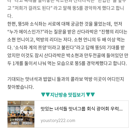
다" 라고 속내를 털어놓은 박소현과 산다라박은 "한입만"을 앞두
고 "저희가 걸려도 된다" 라고 말해 뚱5를 경악하게 했다고 합니
다.
한편, 뚱5와 소식좌는 서로에 대해 궁금한 것을 물었는데, 먼저
“누가 에이스인가?”라는 질문을 받은 산다라박은 “진행의 리더는
소현 언니이고, 먹방의 리더는 저다. 소현 언니의 두 배 이상 먹는
다. ‘소식좌 계의 쯔양’이라고 불린다”라고 답해 뚱5의 기대를 받
았지만 이것도 잠시
산다라박은 박소현과 만두전골에 들어있던 만
두 1개를 둘이서 나눠 먹는 모습으로 뚱5를 경악케했다고 합니다.
기대되는 맛녀석과 밥없니 들과의 콜라보 먹방 이곳이 어디인지
찾아봤습니다.
🔻🔻
지난방송 맛집보기
🔻🔻
맛있는 녀석들 맛녀그룹 회식 광어회 우럭회무침 서더리탕 매운탕 맛집 어디? 강재준 김민기 미
youstory222.com