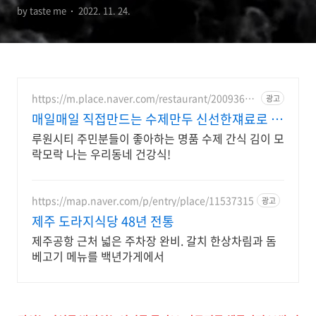
by taste me
2022. 11. 24.
미니만두 꿔바만두 맛집 어
디? 405회 소식좌 산다라박
박소현 종로 만두 식당 위치
https://m.place.naver.com/restaurant/20093630
광고
정보
94
매일매일 직접만드는 수제만두 신선한쟤료로 만
드는 수제간식
루원시티 주민분들이 좋아하는 명품 수제 간식 김이 모
락모락 나는 우리동네 건강식!
https://map.naver.com/p/entry/place/11537315
광고
제주 도라지식당 48년 전통
제주공항 근처 넓은 주차장 완비. 갈치 한상차림과 돔
베고기 메뉴를 백년가게에서