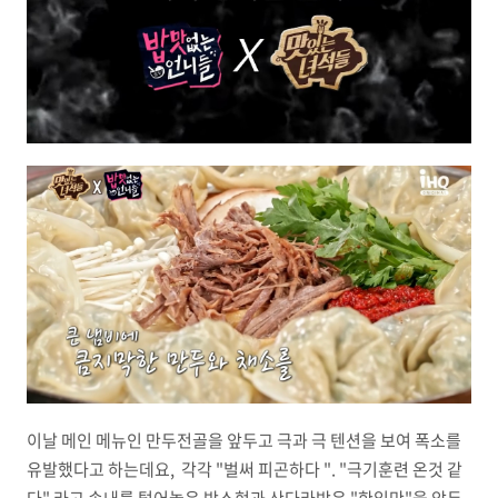
이날 메인 메뉴인 만두전골을 앞두고 극과 극 텐션을 보여 폭소를
유발했다고 하는데요, 각각 "벌써 피곤하다 ". "극기훈련 온것 같