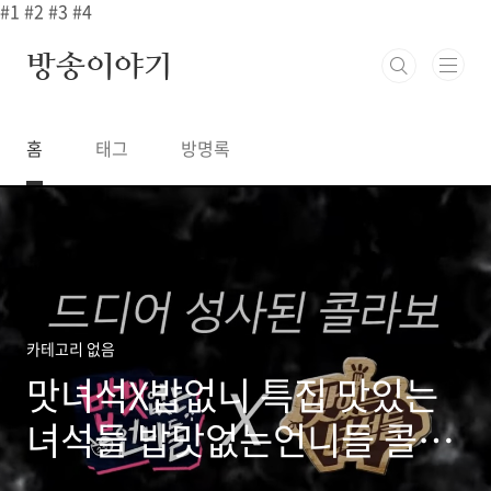
본문 바로가기
#1
#2
#3
#4
방송이야기
홈
태그
방명록
카테고리 없음
맛녀석X밥없니 특집 맛있는
녀석들 밥맛없는언니들 콜라
보 만두전골 해물파전 보쌈