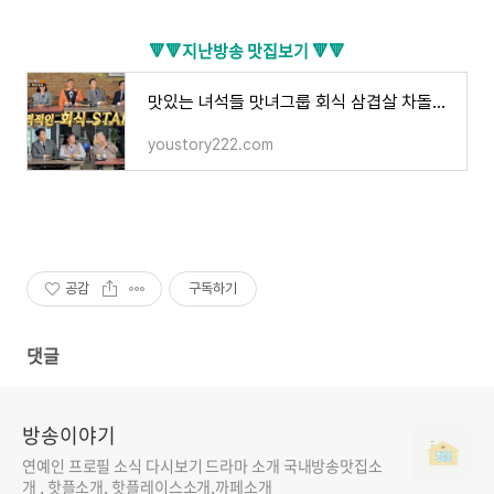
🔻🔻
지난방송 맛집보기
🔻🔻
맛있는 녀석들 맛녀그룹 회식 삼겹살 차돌박이 고기집 맛집 어디? 강재준 김민기 미키광수 한윤
youstory222.com
공감
구독하기
댓글
방송이야기
연예인 프로필 소식 다시보기 드라마 소개 국내방송맛집소
개 , 핫플소개, 핫플레이스소개,까페소개