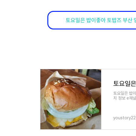
토요일은 밥이좋아 토밥즈 부산 
토요일은 밥이
치 정보 e채널
5시 2023년
youstory2