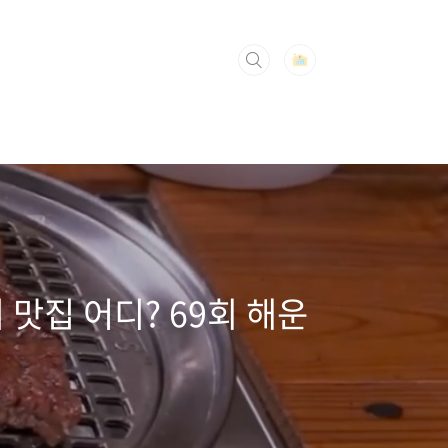
맛집 어디? 69회 해운