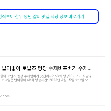
영식투어 한우 양념 갈비 맛집 식당 정보 바로가기
토요일은 밥이좋아 토밥즈 평창 수제비프버거 수제햄버거 맛집어디? 68회 평창10미 6미 식당 위치
좋아 토밥즈 평창 수제햄버거 맛집어디? 68회 평창10미 6미 식당 위
 토요일은 밥이좋아 68회 방송시간: 2023년 4월 15일 토요일 오후
 4월 15일 토요일은 밥이좋아
22.com