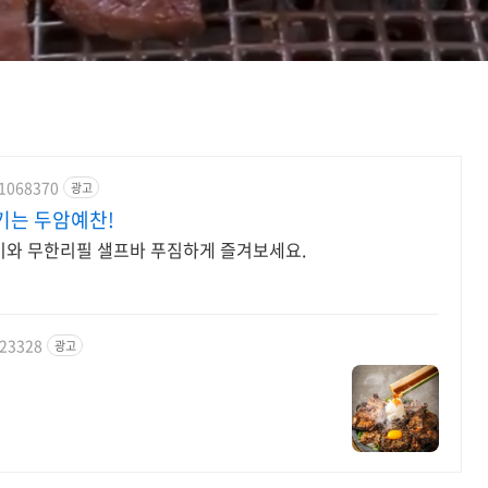
/1068370
광고
기는 두암예찬!
와 무한리필 샐프바 푸짐하게 즐겨보세요.
623328
광고