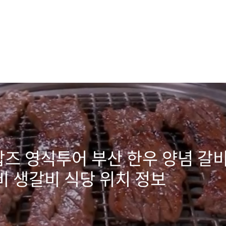
즈 영식투어 부산 한우 양념 갈비 
비 생갈비 식당 위치 정보