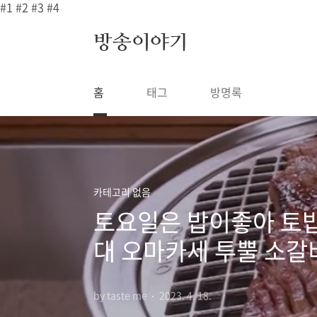
본문 바로가기
#1
#2
#3
#4
방송이야기
홈
태그
방명록
카테고리 없음
토요일은 밥이좋아 토밥
대 오마카세 투뿔 소갈
by taste me
2023. 4. 18.