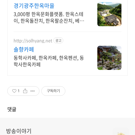
경기광주한옥마을
3,000평 한옥문화플랫폼. 한옥스테
이, 한옥돌잔치, 한옥팔순잔치, 베이
커리카페
http://solhyang.net
광고
솔향카페
동학사카페, 한옥카페, 한옥펜션, 동
학사한옥카페
1
구독하기
댓글
방송이야기