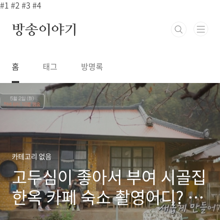
본문 바로가기
#1
#2
#3
#4
방송이야기
홈
태그
방명록
카테고리 없음
고두심이 좋아서 부여 시골집
한옥 카페 숙소 촬영어디? 53
회 호텔 델루나 느티나무 디