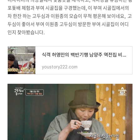
포돛배 체험과 부여 시골집을 구경했는데, 이 부여 시골집에서의
차 한잔 하는 고두심과 이원종의 모습이 무척 평온해 보이네요, 고
두심이 좋아서 부여 이원종 고두심이 방문한 부여 시골집이 어디
인지 찾아봤습니다.
식객 허영만의 백반기행 남양주 역전집 비빔국수 감자전 메밀전병 맛집 어디? 198회 진태현 박시
youstory222.com