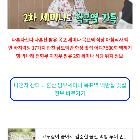
나혼자산다 나혼산 팜유 목포 세미나 목표역 식당 아침식사 백
반 바지락탕 17가지 반찬 남도백반 한상 맛집 어디? 500회 백끼기
행 박나래 전현무 이장우 팜유 2회 세미나 식당 위치 정보
나혼자 산다 나혼산 팜유세미나 목표역 백반집 맛집
정보 바로가기
고두심이 좋아서 김준현 울산 먹방 투어 언양 석쇠 불고기 맛집 어디? 60회 식당 위치 정보 울산