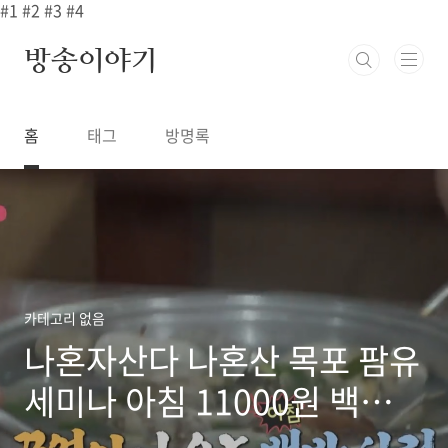
본문 바로가기
#1
#2
#3
#4
방송이야기
홈
태그
방명록
카테고리 없음
나혼자산다 나혼산 목포 팜유
세미나 아침 11000원 백반
19첩반상 남도백반 한상 맛