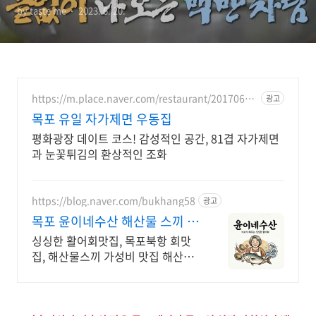
by taste me
2023. 6. 20.
집 어디? 500회 백끼기행 박
나래 전현무 이장우 팜유 2회
세미나 식당 위치 정보
https://m.place.naver.com/restaurant/20170697
광고
34
목포 유일 자가제면 우동집
평화광장 데이트 코스! 감성적인 공간, 81겹 자가제면
과 눈꽃튀김의 환상적인 조화
https://blog.naver.com/bukhang58
광고
목포 윤이네수산 해산물 스끼 5
만원에 대만족
싱싱한 활어회맛집, 목포북항 회맛
집, 해산물스끼 가성비 맛집 해산물
가성비 의뜸횟집