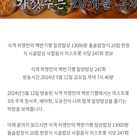
by taste me
2024. 5. 13.
음식 미스트롯 식당 247회 정
보
식객 허영만의 백반기행 밀양밥상 13000원 돌솥밥정식 20첩 한정
식 시골밥상 사찰음식 미스트롯 식당 247회 정보
식객 허영만의 백반기행 밀양밥상 247회
방송시간:2024년 5월 12일 금요일 저녁 7시 40분
2024년 5월 12일 방송된 식객 허영만의 백반기행에서는 미스트롯
3의 주역 정서주, 배아현, 오유진이 나와 함게 밀양밥상을 즐기는
먹방을 보여줍니다 .
아래 끝까지 읽으시면 식객 허영만의 백반기행 밀양밥상 13000원
돌솥밥정식 20첩 한정식 시골밥상 사찰음식 미스트롯 식당 247회