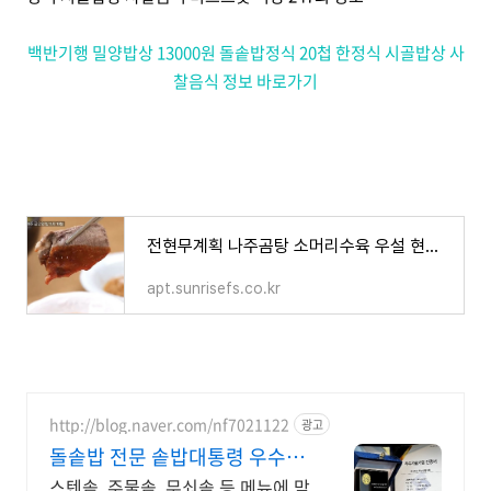
백반기행 밀양밥상 13000원 돌솥밥정식 20첩 한정식 시골밥상 사
찰음식 정보 바로가기
전현무계획 나주곰탕 소머리수육 우설 현지인 추천 곰탕맛집 13회 정보
apt.sunrisefs.co.kr
http://blog.naver.com/nf7021122
광고
돌솥밥 전문 솥밥대통령 우수기
술기업 인증
스텐솥, 주물솥, 무쇠솥 등 메뉴에 맞