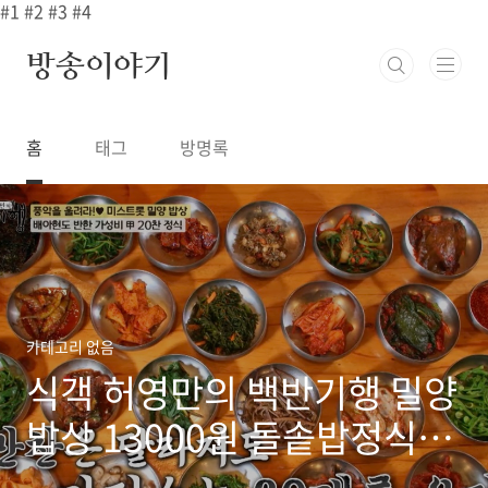
본문 바로가기
#1
#2
#3
#4
방송이야기
홈
태그
방명록
카테고리 없음
식객 허영만의 백반기행 밀양
밥상 13000원 돌솥밥정식
20첩 한정식 시골밥상 사찰