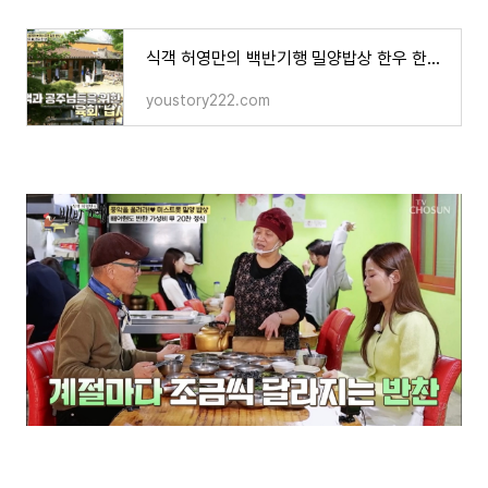
식객 허영만의 백반기행 밀양밥상 한우 한상 한우구이 육회 새우살 안창살 알등심 식당 미스트
youstory222.com