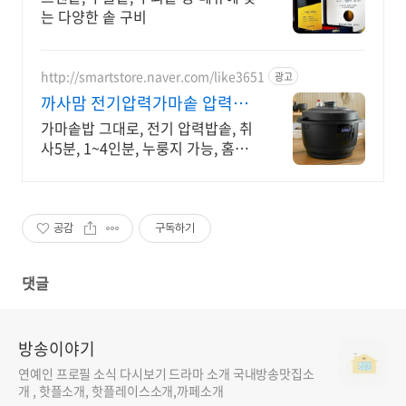
는 다양한 솥 구비
http://smartstore.naver.com/like3651
광고
까사맘 전기압력가마솥 압력밥
홈쇼핑히트! 전기압력가마솥!
가마솥밥 그대로, 전기 압력밥솥, 취
사5분, 1~4인분, 누룽지 가능, 홈쇼
핑정품 취사 5분 구수한 가마솥밥
완성! 3세대 전기압력가마솥 출시!!
공감
구독하기
댓글
방송이야기
연예인 프로필 소식 다시보기 드라마 소개 국내방송맛집소
개 , 핫플소개, 핫플레이스소개,까페소개