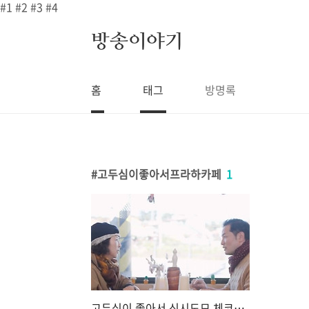
본문 바로가기
#1
#2
#3
#4
방송이야기
홈
태그
방명록
고두심이좋아서프라하카페
1
고두심이 좋아서 신시도모 체코빵 굴뚝빵 호박스무디 카페 어디 32회 시도에서 즐기는 체코의 맛 프라하 카페 위치 정보