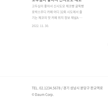
고두심이 좋아서 신시도모 체코빵 굴뚝빵
호박스무디 카페 어디 32회 시도에서 즐
기는 체코의 맛 카페 위치 정보 채널A 고
두심이 좋아서 32회 방송시간: 2022년
2022. 11. 30.
11월 29일 화요일 저녁 8시 2022년 11월
29일 고두심이 좋아서 에서는 제주 남매
김창옥과 함께 인천공항 옆 도심속 시골
같은 신시모도로 여행을 떠납니다. 신시
모도란, 신도,시도,모도를 합쳐서 부르는
곳으로 이곳에서 고두심과 김창옥은 스쿠
터를 대여하여 이곳저곳을 둘러보며 맛집
도 방문합니다. 카페 오픈에 앞서 아들의
지인중 체코 요리를 하시는 분이 계셔서
조언을 구하던 중 지인이 추천하여 체코
전통빵 굴뚝빵을 만들게 되었다는 이곳은
TEL. 02.1234.5678 / 경기 성남시 분당구 판교역로
신시모도의 특산품 호박 스무디와 함께
© Daum Corp.
체코 굴뚝방을 먹으면 마치 프라하에 온
것 같은 느낌적인 느낌이 든다고..