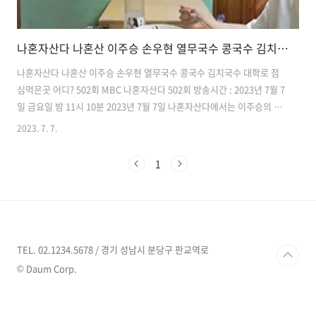
나혼자산다 나혼산 이주승 손우현 열무국수 콩국수 김치국수 대학로 점심먹은곳 어디? 바지락 칼국수 주먹밥 왕만두 502회
나혼자산다 나혼산 이주승 손우현 열무국수 콩국수 김치국수 대학로 점
심먹은곳 어디? 502회 MBC 나혼자산다 502회 방송시간 : 2023년 7월 7
일 금요일 밤 11시 10분 2023년 7월 7일 나혼자산다에서는 이주승의 끝
나지 않는 하루의 일상이 방송됩니다. 이른 아침 알람 소리에 눈 뜬 주승
2023. 7. 7.
"일어나 출근해야지" 비몽사몽 기계적으로 출근 준비 이마 빡! 한번 치
고, "힘내보자!" 바쁘다 바빠 K- 출근길 지하철 타고 고고~1 출근 전쟁 참
1
전. 틈새공부 X, 틈새수면 "마지막 대학로네" 하면서 혜화역에서 내리며
드디어 출근 완료 이곳은 주승의 직장 연극 연습실 평소와 180도 다른 본
업 모먼트 배우 정희대 선배와의 불꽃 튀기는 연기 연습 고생했으니 "밥
먹으러 가자" 밥 메이트는 배우 손우현 연극 동료..
TEL. 02.1234.5678 / 경기 성남시 분당구 판교역로
© Daum Corp.