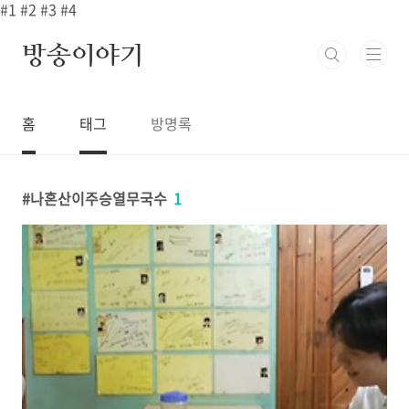
본문 바로가기
#1
#2
#3
#4
방송이야기
홈
태그
방명록
나혼산이주승열무국수
1