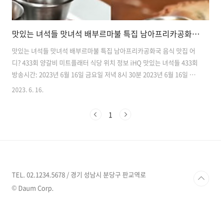
맛있는 녀석들 맛녀석 배부르마불 특집 남아프리카공화국 음식 맛집 어디? 433회 양갈비 미트플래터 식당 위치 정보
맛있는 녀석들 맛녀석 배부르마불 특집 남아프리카공화국 음식 맛집 어
디? 433회 양갈비 미트플래터 식당 위치 정보 iHQ 맛있는 녀석들 433회
방송시간: 2023년 6월 16일 금요일 저녁 8시 30분 2023년 6월 16일 맛
있는 녀석들에서는 프랑스와 남아프리카 공화국 음식을 맛보는 '배부르
2023. 6. 16.
마불 세계여행특집' 을 떠나는 유민상, 데프콘, 이수지, 김해준의 모습이
방송됩니다. 남아공 음식을 맛본 맛녀석 친구들은 '거침없는 느낌이다' ,
1
' 이건 그냥 소고기다' , " 겉에 버터로 바삭하게 구웠다' 라고 얘기하며
감탄을 했다고 하는데요, 맛녀석 친구들이 방문한 남아공 음식 전문점은
이미 맛집으로 소문난 맛집으로 특히나 양갈비는 양고기 특유의 냄새도
없으며 남아공 본토의 맛을 제대로 느낄 수 있는 곳이라고..
TEL. 02.1234.5678 / 경기 성남시 분당구 판교역로
© Daum Corp.