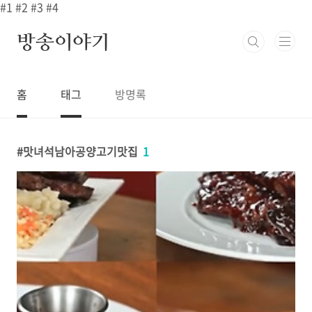
본문 바로가기
#1
#2
#3
#4
방송이야기
홈
태그
방명록
맛녀석남아공양고기맛집
1