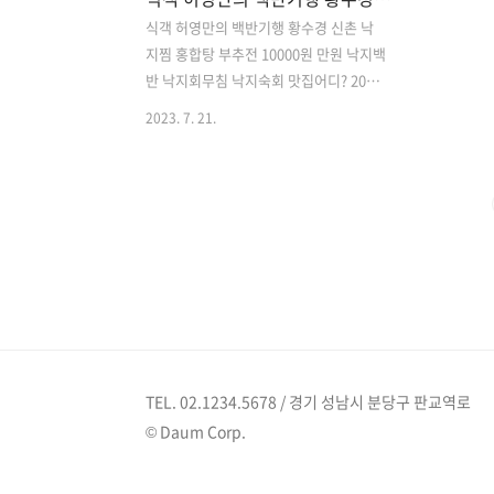
식객 허영만의 백반기행 황수경 신촌 낙
지찜 홍합탕 부추전 10000원 만원 낙지백
반 낙지회무침 낙지숙회 맛집어디? 208
회 서대문구 밥상 식당 위치 정보 TV조선
2023. 7. 21.
식객 허영만의 백반기행 208회 방송시간:
2023년 7월 21일 금요일 저녁 8시 2023
년 7월 21일 식객 허영만의 백반기행에서
는 17년간 국민 MC 로 눈도장을 찍었던
아나운서 황수경과 함께 "서대문구 밥상"
을 찾아 방문합니다. 식객 허영만과 황수
경 17년간 장수 음악회를 진행하면서 "드
레수경" 이라는 별칭을 얻은 그녀는, "그
간 입은 드레스만 800벌이다" 라며 "슬림
한 드레스 덕에 17년간 몸무게 변화가 없
었다" 고 전했는데요, 우아함 속에 감춰진
TEL. 02.1234.5678 / 경기 성남시 분당구 판교역로
매주 전쟁같은 다이어트 뒷이야기를 밝혀
© Daum Corp.
안타까움을 자아냅니다. 또한, 벼락을 피
해 마..