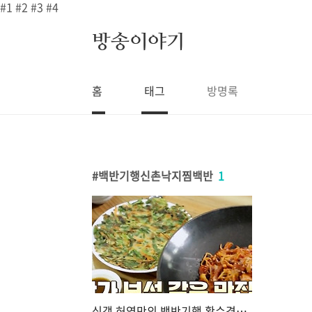
본문 바로가기
#1
#2
#3
#4
방송이야기
홈
태그
방명록
백반기행신촌낙지찜백반
1
식객 허영만의 백반기행 황수경 신촌 낙지찜 홍합탕 부추전 10000원 만원 낙지백반 낙지회무침 낙지숙회 맛집어디? 208회 서대문구 밥상 식당 위치 정보