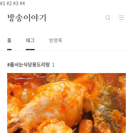
본문 바로가기
#1
#2
#3
#4
방송이야기
홈
태그
방명록
줄서는식당몽도리탕
1