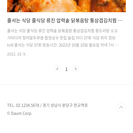
줄서는 식당 줄식당 류진 압력솥 닭볶음탕 통삼겹김치찜 몽도리탕 소고기타다끼 청어알두부쌈 합정상수 맛집 술집 어디 37회 식당 위치 정보
줄서는 식당 줄식당 류진 압력솥 닭볶음탕 통삼겹김치찜 몽도리탕 소고
기타다끼 청어알두부쌈 합정상수 맛집 술집 어디 37회 식당 위치 정보
tvN 줄서는 식당 37회 방송시간: 2022년 10월 10일 월요일 저녁 7시 30
분 2022년 10월 10일 줄서는 식당에서는 일일 줄친구로 배우 류진씨가
2022. 10. 9.
함께 합니다. 압력솥 하나 가득 나오는 닭볶음탕을 싹싹비운 맛의 비결을
가진 이곳이 어디인지 찾아봤습니다. 핫한 동네에서 맛과 멋을 동시에 갖
1
춘 힙한 줄식당이 있다? 푸짐한 양에 먼저 놀라고 한입 먹으면 다음에 또
언제올까 정하게 된다는 줄식당 이곳 스타일의 닭볶음탕은 압력솥에 나
와 차원이 다른 부드러움을 느낄 수 있을 뿐 아니라 적당히 얼큰한 국물
에 밥 한 그릇 뚝딱은 기본으로 가능하다는데... 거기에 두툼한 돼..
TEL. 02.1234.5678 / 경기 성남시 분당구 판교역로
© Daum Corp.