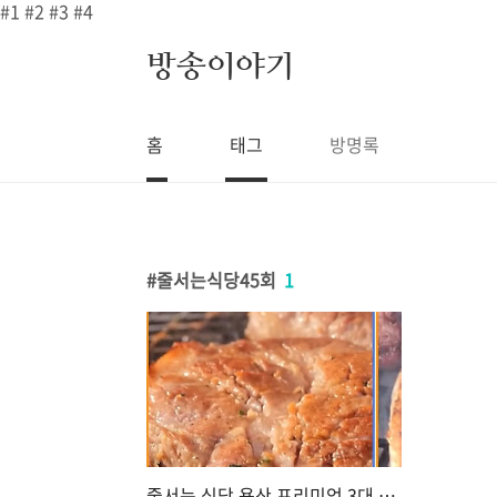
본문 바로가기
#1
#2
#3
#4
방송이야기
홈
태그
방명록
줄서는식당45회
1
줄서는 식당 용산 프리미엄 3대 갈비 양갈비 꽃갈비살 양념뼈목살 청어알밥 간판 없는 한옥 갈비집 맛집 어디 45회 강경준