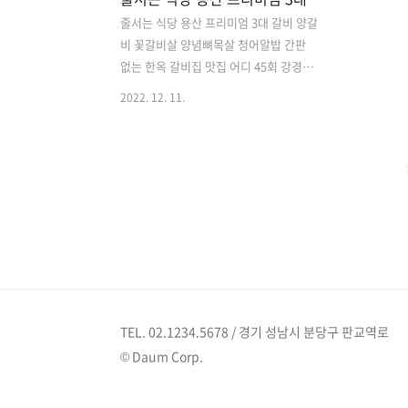
줄서는 식당 용산 프리미엄 3대 갈비 양갈
비 꽃갈비살 양념뼈목살 청어알밥 간판
없는 한옥 갈비집 맛집 어디 45회 강경준
tvN 줄서는 식당 45회 방송시간: 2022년
2022. 12. 11.
12월 12일 월요일 저녁 7시 50분 2022년
12월 12일 줄서는 식당에서는 영국으로
출장간 권율을 대신하여 강경준이 일일
줄친구로 출연해 함께 극악의 웨이팅으로
소문난 식당들이 과연 기다릴 정도의 맛
과 멋을 모두 만족 할 만한 곳인지 알아봅
니다. 이곳은 화려한 빌 딩 숲 사이 용산의
조용한 골목 안에 간판도 없지만 많은 사
람들이 입소문으로 찾아와 줄을 서고 있
느 ㄴ식당으로 이곳에서는 최상급 3개 갈
비 소 돼지 양 종류별로 한 번에 먹을 수
TEL. 02.1234.5678 / 경기 성남시 분당구 판교역로
있는 퓨전 화로구이 전문점이라고 합니
© Daum Corp.
다. 프리미엄 꽃갈비살의 마블링이 풍부
한 소갈비는 우리가..