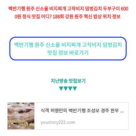
백반기행 원주 신소율 비지찌개 고작비지 덤벙김치 두부구이 600
0원 정식 맛집 어디? 188회 강원 원주 혁신 밥상 위치 정보
백반기행 원주 신소율 비지찌개 고작비지 덤벙김치
맛집 정보 바로가기
지난방송 맛집보기
🔻🔻🔻🔻
식객 허영만의 백반기행 조성모 경주 한우 갈빗살 숯불구이 육회 집된장찌개 간 천엽 맛집 어디
youstory222.com