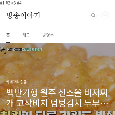
본문 바로가기
#1
#2
#3
#4
방송이야기
홈
태그
방명록
카테고리 없음
백반기행 원주 신소율 비지찌
개 고작비지 덤벙김치 두부구
이 6000원 정식 맛집 어디?