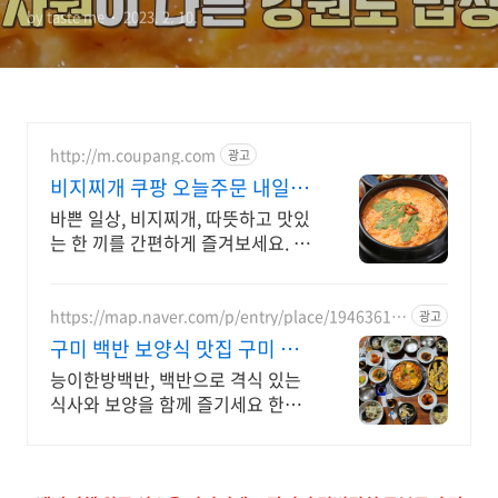
by taste me
2023. 2. 10.
188회 강원 원주 혁신 밥상
위치 정보
http://m.coupang.com
광고
비지찌개 쿠팡 오늘주문 내일도
착 로켓배송
바쁜 일상, 비지찌개, 따뜻하고 맛있
는 한 끼를 간편하게 즐겨보세요. 진
한 국물과 푸짐한 건더기로 든든하
게, 즉석국 영양 가득한 식사를 완성
하세요.
https://map.naver.com/p/entry/place/19463619
광고
50
구미 백반 보양식 맛집 구미 송
정동 한정식 맛집
능이한방백반, 백반으로 격식 있는
식사와 보양을 함께 즐기세요 한식
대가가 만든 건강한 메뉴로 부모님
과 함께 식사하기에 좋은 한정식 맛
집입니다.