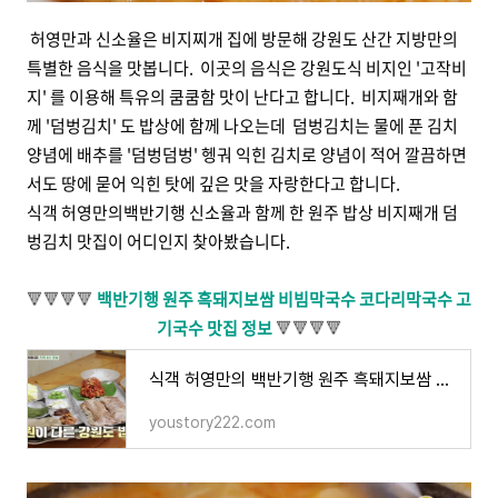
허영만과 신소율은 비지찌개 집에 방문해 강원도 산간 지방만의
특별한 음식을 맛봅니다. 이곳의 음식은 강원도식 비지인 '고작비
지' 를 이용해 특유의 쿰쿰함 맛이 난다고 합니다. 비지째개와 함
께 '덤벙김치' 도 밥상에 함께 나오는데 덤벙김치는 물에 푼 김치
양념에 배추를 '덤벙덤벙' 헹궈 익힌 김치로 양념이 적어 깔끔하면
서도 땅에 묻어 익힌 탓에 깊은 맛을 자랑한다고 합니다.
식객 허영만의백반기행 신소율과 함께 한 원주 밥상 비지째개 덤
벙김치 맛집이 어디인지 찾아봤습니다.
🔻🔻🔻🔻
백반기행 원주 흑돼지보쌈 비빔막국수 코다리막국수 고
기국수 맛집 정보
🔻🔻🔻🔻
식객 허영만의 백반기행 원주 흑돼지보쌈 비빔막국수 수육 코다리 막국수 고기국수 맛집 어디? 1
youstory222.com