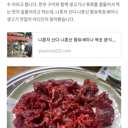
수 이라고 합니다. 한우 구이와 함께 생고기나 육회를 곁들어서 먹
는 맛이 일품이라고 하는데, 나혼자 산다 나혼산 팜유목포세미나
생고기 맛집이 어디인지 찾아봤습니다.
나혼자 산다 나혼산 팜유세미나 목포 분식집 순대 염통꼬치 떡볶이 분식집 맛집 어디? 500회 백끼
youstory222.com