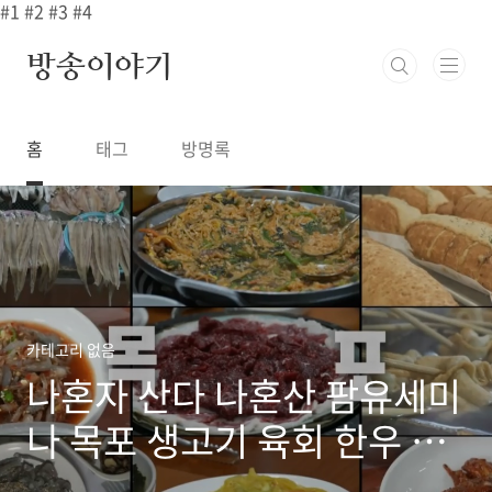
본문 바로가기
#1
#2
#3
#4
방송이야기
홈
태그
방명록
카테고리 없음
나혼자 산다 나혼산 팜유세미
나 목포 생고기 육회 한우 모
둠 구이 맛집 어디? 500회 백