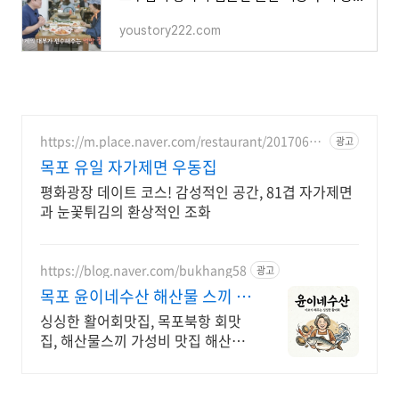
youstory222.com
https://m.place.naver.com/restaurant/20170697
광고
34
목포 유일 자가제면 우동집
평화광장 데이트 코스! 감성적인 공간, 81겹 자가제면
과 눈꽃튀김의 환상적인 조화
https://blog.naver.com/bukhang58
광고
목포 윤이네수산 해산물 스끼 5
만원에 대만족
싱싱한 활어회맛집, 목포북항 회맛
집, 해산물스끼 가성비 맛집 해산물
가성비 의뜸횟집