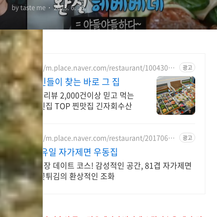
by taste me
2023. 6. 26.
500회 전현무 이장우 팜유세
미나 식당 위치 정보
https://m.place.naver.com/restaurant/10043077
광고
03/
현지인들이 찾는 바로 그 집
방문자리뷰 2,000건이상 믿고 먹는
목포 횟집 TOP 찐맛집 긴자회수산
https://m.place.naver.com/restaurant/20170697
광고
34
목포 유일 자가제면 우동집
평화광장 데이트 코스! 감성적인 공간, 81겹 자가제면
과 눈꽃튀김의 환상적인 조화