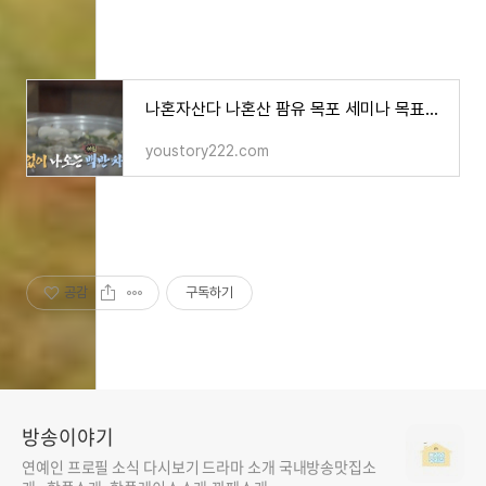
나혼자산다 나혼산 팜유 목포 세미나 목표역 식당 아침식사 백반 바지락탕 17가지 반찬 남도백반
youstory222.com
공감
구독하기
댓글
방송이야기
연예인 프로필 소식 다시보기 드라마 소개 국내방송맛집소