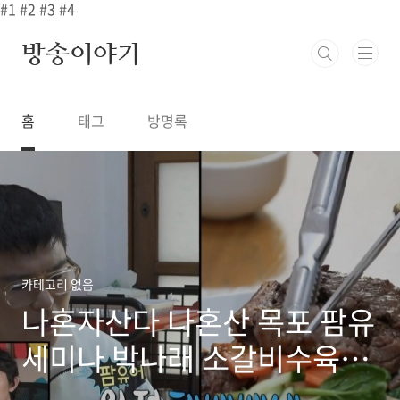
본문 바로가기
#1
#2
#3
#4
방송이야기
홈
태그
방명록
나혼자 산다 나혼산 팜유세미나 목포 생고기 육회 한우 모둠 구이 맛집 어디? 500회 백끼기행 제2
카테고리 없음
나혼자산다 나혼산 목포 팜유
세미나 박나래 소갈비수육무
침 냉면 비빔국수 맛집 어디?