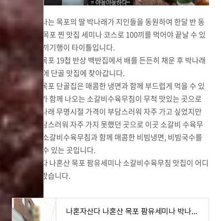
이번 세미나는 목포의 딸 박나래가 지인들을 동원하여 한달 반 동
안 기획한 목포 찐 맛집 세미나 코스로 100끼를 먹어야 끝날 수 있
는 목포 백끼기행이 타이틀입니다.
아침으로 목포 19첩 반상 백반집에서 배를 든든히 채운 후 박나래
는 고민 끝에 단골 맛집에 찾아갑니다.
박나래의 목포 단골집은 매콤한 냉면과 함께 부드럽게 먹을 수 있
는 소갈비가 함께 나오는 소갈비수육무침이 무척 맛있는 곳으로
이곳은 박나래 무명시절 가격이 부담스러워 자주 가고 싶었지만
가격이 부담스러워 자주 가지 못했던 곳으로 이곳 소갈비 수육무
침 메뉴는 소갈비수육무침과 함께 매콤한 비빔냉면, 비빔국수를
함께 맛볼 수 있는 곳입니다.
나혼자 산다 나혼산 목포 팜유세미나 소갈비수육무침 맛집이 어디
인지 찾아봤습니다.
나혼자산다 나혼산 목포 팜유세미나 박나래 콩물 맛집 어디? 500회 노랑콩콩물,검정콩콩물 파는