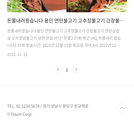
돈쭐내러왔습니다 용인 연탄불고기 고추장불고기 간장불고기 연탄삼겹살 오리양념불고기 냉면 맛집 어디? 돈쭐2 37회 박군
돈쭐내러왔습니다 용인 연탄불고기 고추장불고기 간장불고기 연탄삼겹
살 오리양념불고기 냉면 맛집 어디? 돈쭐2 37회 박군 iHQ 돈쭐내러 왔습
니다2 37회 방송시간: 2022년 12월 15일 목요일 저녁 8시 2022년 12월
15일 돈쭐내러 왔습니다2 에서는 일일 먹피아 요원으로 트로트가수 박
2022. 12. 15.
군이 출연합니다. 박군은 엘리트 특전사 출신 트로트 가수이자 9개월 차
새신랑으로 "한잔해" 를 열창하며 등장하였다고 합니다. 이날 이뢰인은
1
아버지가 운영중인 가게의 '돈쭐'을 요청하고, 이를 받아들인 먹피아 조
직은 '120분 동안 60만원 매출' 이라는 목표를 세운다고 합니다. 연탄불
향 가득한 고기 한판을 맛볼 수 있는 돈쭐가게가 어디인지 찾아봤습니다.
🔻🔻🔻🔻 돈쭐내러 왔습니다2 해물갈비찜 소고기보양탕 맛집 정보..
TEL. 02.1234.5678 / 경기 성남시 분당구 판교역로
© Daum Corp.