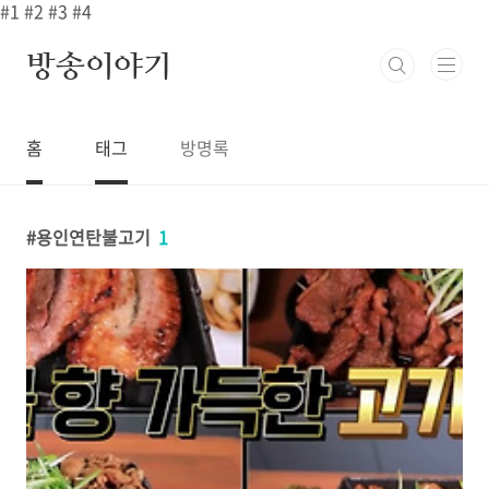
본문 바로가기
#1
#2
#3
#4
방송이야기
홈
태그
방명록
용인연탄불고기
1